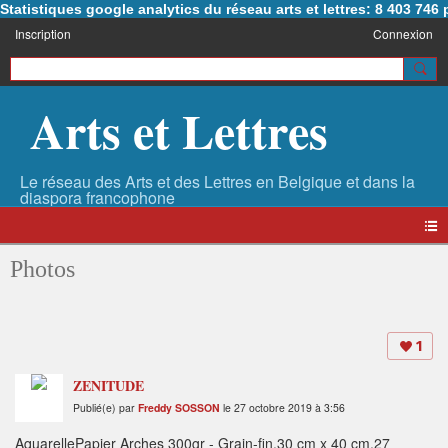
Statistiques google analytics du réseau arts et lettres: 8 403 74
Inscription
Connexion
Arts et Lettres
Photos
1
ZENITUDE
Publié(e) par
Freddy SOSSON
le 27 octobre 2019 à 3:56
AquarellePapier Arches 300gr - Grain-fin.30 cm x 40 cm.27