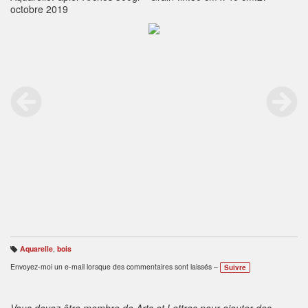
octobre 2019
Aquarelle
,
bois
B
ali
Envoyez-moi un e-mail lorsque des commentaires sont laissés –
Suivre
s
e
s
:
Vous devez être membre de Arts et Lettres pour ajouter des