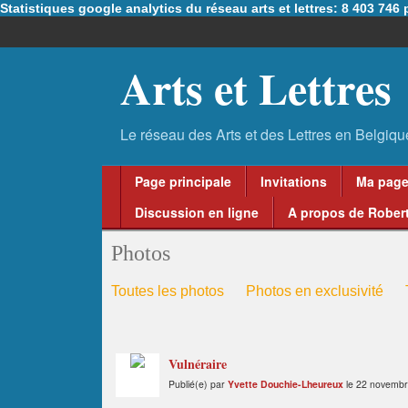
Statistiques google analytics du réseau arts et lettres: 8 403 74
Arts et Lettres
Page principale
Invitations
Ma pag
Discussion en ligne
A propos de Robert
Photos
Toutes les photos
Photos en exclusivité
Vulnéraire
Publié(e) par
Yvette Douchie-Lheureux
le 22 novembr