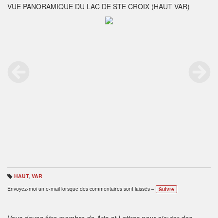
VUE PANORAMIQUE DU LAC DE STE CROIX (HAUT VAR)
HAUT
,
VAR
B
ali
Envoyez-moi un e-mail lorsque des commentaires sont laissés –
Suivre
s
e
s
:
Vous devez être membre de Arts et Lettres pour ajouter des