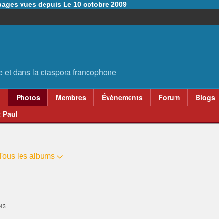
6 pages vues depuis Le 10 octobre 2009
e
Photos
Membres
Évènements
Forum
Blogs
 Paul
Tous les albums
:43