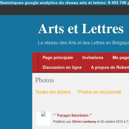
Statistiques google analytics du réseau arts et lettres: 8 403 74
Arts et Lettres
Page principale
Invitations
Ma pag
Discussion en ligne
A propos de Robert
Photos
Toutes les photos
Photos en exclusivité
" Voyages Interieurs "
Publié(e) par
Olivier Lamboray
le 22 octobre 2010 à 7