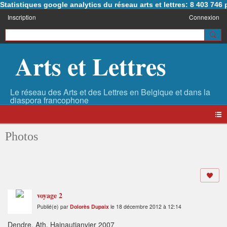
Statistiques google analytics du réseau arts et lettres: 8 403 74
Inscription
Connexion
Arts et Lettres
Photos
voyage 2
Publié(e) par
Dolorès Dupaix
le 18 décembre 2012 à 12:14
Dendre, Ath, Hainautjanvier 2007