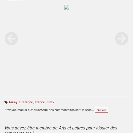
Auray
,
Bretagne
,
France
,
LRev
B
ali
Envoyez-moi un e-mail lorsque des commentaires sont laissés –
Suivre
s
e
s
:
Vous devez être membre de Arts et Lettres pour ajouter des
commentaires !