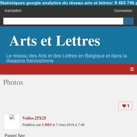
Statistiques google analytics du réseau arts et lettres: 8 403 74
Inscription
Connexion
Arts et Lettres
Photos
1
Voiles-25X25
Publié(e) par
L'REV
le 7 mars 2016 à 7:49
Pastel Sec