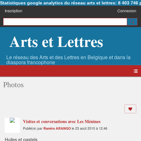
Statistiques google analytics du réseau arts et lettres: 8 403 74
Inscription
Connexion
Arts et Lettres
Photos
Visites et conversations avec Les Ménines
Publié(e) par
Ramiro ARANGO
le 23 août 2010 à 12:46
Huiles et pastels