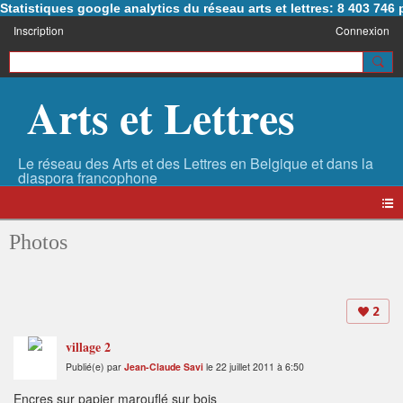
Statistiques google analytics du réseau arts et lettres: 8 403 74
Inscription
Connexion
Arts et Lettres
Photos
2
village 2
Publié(e) par
Jean-Claude Savi
le 22 juillet 2011 à 6:50
Encres sur papier marouflé sur bois