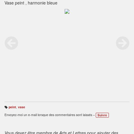
Vase peint , harmonie bleue
peint
,
vase
B
ali
Envoyez-moi un e-mail lorsque des commentaires sont laissés –
Suivre
s
e
s
:
Vous devez être membre de Arts et Lettres pour ajouter des