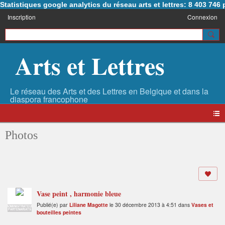
Statistiques google analytics du réseau arts et lettres: 8 403 74
Inscription
Connexion
Arts et Lettres
Photos
Vase peint , harmonie bleue
Publié(e) par
Liliane Magotte
le 30 décembre 2013 à 4:51 dans
Vases et
ADMINISTRATEUR
PARTENARIATS
bouteilles peintes