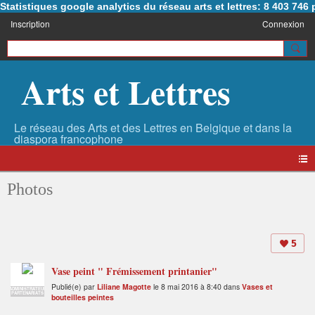
Statistiques google analytics du réseau arts et lettres: 8 403 74
Inscription
Connexion
Arts et Lettres
Photos
5
Vase peint " Frémissement printanier"
Publié(e) par
Liliane Magotte
le 8 mai 2016 à 8:40 dans
Vases et
ADMINISTRATEUR
PARTENARIATS
bouteilles peintes