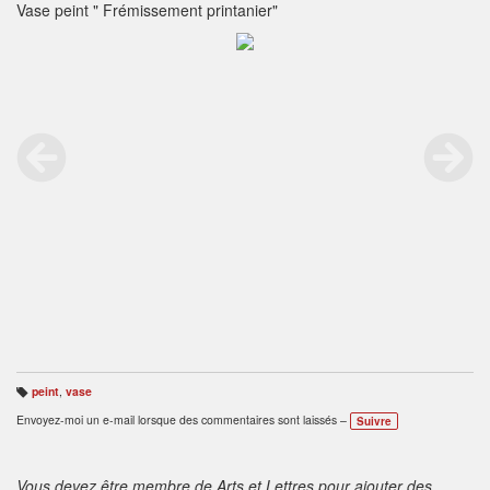
Vase peint " Frémissement printanier"
peint
,
vase
B
ali
Envoyez-moi un e-mail lorsque des commentaires sont laissés –
Suivre
s
e
s
:
Vous devez être membre de Arts et Lettres pour ajouter des