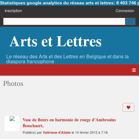
Statistiques google analytics du réseau arts et lettres: 8 403 74
Inscription
Connexion
Arts et Lettres
Photos
Vase de fleurs ou harmonie de rouge d'Ambrosius
Bosschaert,
Publié(e) par
Valériane d'Alizée
le 14 février 2012 à 7:16