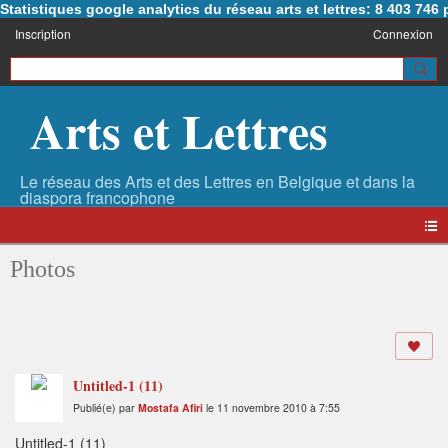
Statistiques google analytics du réseau arts et lettres: 8 403 74
Inscription
Connexion
Arts et Lettres
Photos
Untitled-1 (11)
Publié(e) par
Mostafa Afiri
le 11 novembre 2010 à 7:55
Untitled-1 (11)