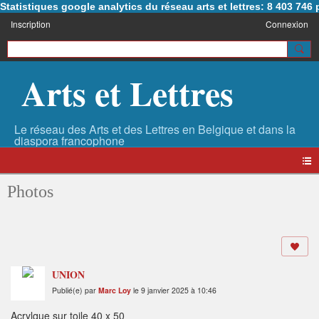
Statistiques google analytics du réseau arts et lettres: 8 403 74
Inscription
Connexion
Arts et Lettres
Photos
UNION
Publié(e) par
Marc Loy
le 9 janvier 2025 à 10:46
Acrylque sur toile 40 x 50