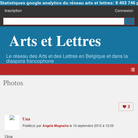
Statistiques google analytics du réseau arts et lettres: 8 403 74
Inscription
Connexion
Arts et Lettres
Photos
3
Una
Publié(e) par
Angela Magnatta
le 10 septembre 2012 à 12:03
Una