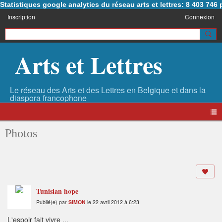
Statistiques google analytics du réseau arts et lettres: 8 403 74
Inscription
Connexion
Arts et Lettres
Photos
Tunisian hope
Publié(e) par
SIMON
le 22 avril 2012 à 6:23
L'espoir fait vivre ...