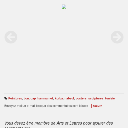
Peintures
,
bon
,
cap
,
hammamet
,
korba
,
nabeul
,
posters
,
sculptures
,
tunisie
B
ali
Envoyez-moi un e-mail lorsque des commentaires sont laissés –
Suivre
s
e
s
:
Vous devez être membre de Arts et Lettres pour ajouter des
commentaires !