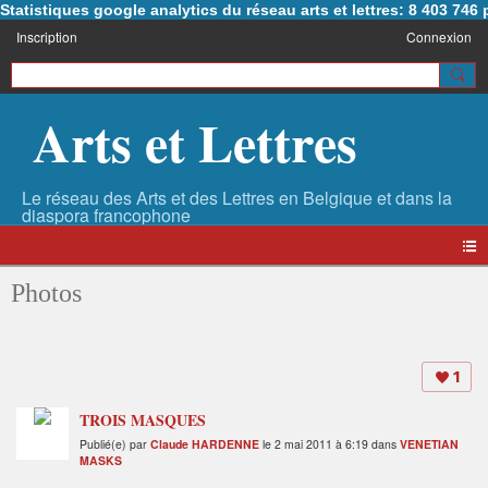
Statistiques google analytics du réseau arts et lettres: 8 403 74
Inscription
Connexion
Arts et Lettres
Photos
1
TROIS MASQUES
Publié(e) par
Claude HARDENNE
le 2 mai 2011 à 6:19 dans
VENETIAN
MASKS