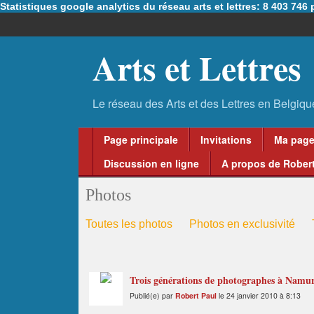
Statistiques google analytics du réseau arts et lettres: 8 403 74
Arts et Lettres
Page principale
Invitations
Ma pag
Discussion en ligne
A propos de Robert
Photos
Toutes les photos
Photos en exclusivité
Trois générations de photographes à Namu
Publié(e) par
Robert Paul
le 24 janvier 2010 à 8:13