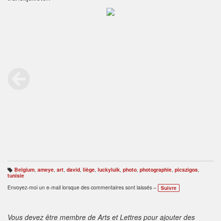
Belgium
,
ameye
,
art
,
david
,
liège
,
luckyluik
,
photo
,
photographie
,
picszigos
,
B
tunisie
ali
s
Envoyez-moi un e-mail lorsque des commentaires sont laissés –
Suivre
e
s
:
Vous devez être membre de Arts et Lettres pour ajouter des