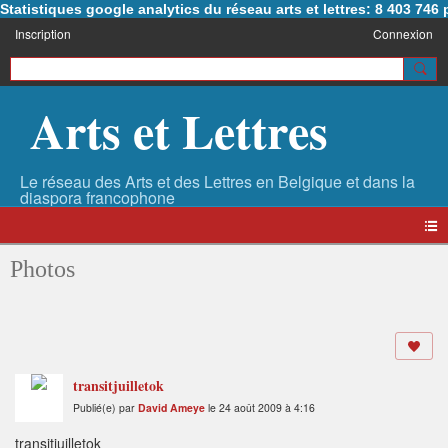
Statistiques google analytics du réseau arts et lettres: 8 403 74
Inscription
Connexion
Arts et Lettres
Photos
transitjuilletok
Publié(e) par
David Ameye
le 24 août 2009 à 4:16
transitjuilletok