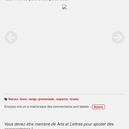
Nature
,
hiver
,
neige
,
promenade
,
raquette
,
tennis
B
ali
Envoyez-moi un e-mail lorsque des commentaires sont laissés –
Suivre
s
e
s
:
Vous devez être membre de Arts et Lettres pour ajouter des
commentaires !