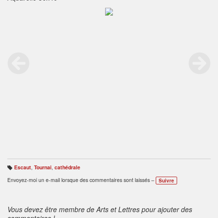
Escaut
,
Tournai
,
cathédrale
B
ali
Envoyez-moi un e-mail lorsque des commentaires sont laissés –
Suivre
s
e
s
:
Vous devez être membre de Arts et Lettres pour ajouter des
commentaires !