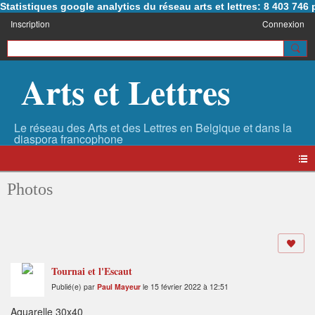
Statistiques google analytics du réseau arts et lettres: 8 403 74
Inscription
Connexion
Arts et Lettres
Photos
Tournai et l'Escaut
Publié(e) par
Paul Mayeur
le 15 février 2022 à 12:51
Aquarelle 30x40