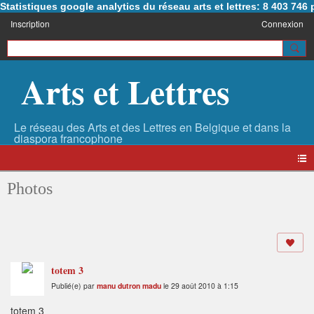
Statistiques google analytics du réseau arts et lettres: 8 403 74
Inscription
Connexion
Arts et Lettres
Photos
totem 3
Publié(e) par
manu dutron madu
le 29 août 2010 à 1:15
totem 3