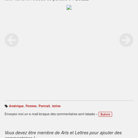
Amérique
,
Femme
,
Portrait
,
latine
B
ali
Envoyez-moi un e-mail lorsque des commentaires sont laissés –
Suivre
s
e
s
:
Vous devez être membre de Arts et Lettres pour ajouter des
commentaires !