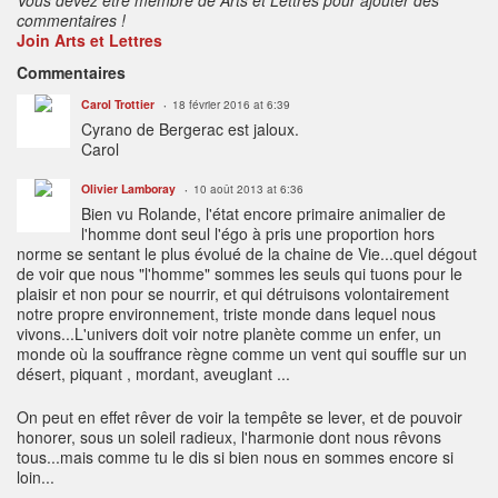
commentaires !
Join Arts et Lettres
Commentaires
Carol Trottier
18 février 2016 at 6:39
Cyrano de Bergerac est jaloux.
Carol
Olivier Lamboray
10 août 2013 at 6:36
Bien vu Rolande, l'état encore primaire animalier de
l'homme dont seul l'égo à pris une proportion hors
norme se sentant le plus évolué de la chaine de Vie...quel dégout
de voir que nous "l'homme" sommes les seuls qui tuons pour le
plaisir et non pour se nourrir, et qui détruisons volontairement
notre propre environnement, triste monde dans lequel nous
vivons...L'univers doit voir notre planète comme un enfer, un
monde où la souffrance règne comme un vent qui souffle sur un
désert, piquant , mordant, aveuglant ...
On peut en effet rêver de voir la tempête se lever, et de pouvoir
honorer, sous un soleil radieux, l'harmonie dont nous rêvons
tous...mais comme tu le dis si bien nous en sommes encore si
loin...