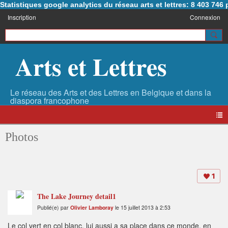
Statistiques google analytics du réseau arts et lettres: 8 403 74
Inscription
Connexion
Arts et Lettres
Photos
1
The Lake Journey detail1
Publié(e) par
Olivier Lamboray
le 15 juillet 2013 à 2:53
Le col vert en col blanc, lui aussi a sa place dans ce monde, en