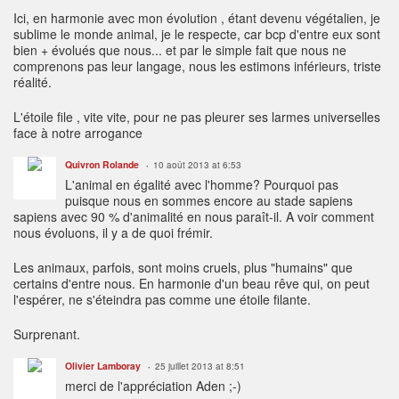
Ici, en harmonie avec mon évolution , étant devenu végétalien, je
sublime le monde animal, je le respecte, car bcp d'entre eux sont
bien + évolués que nous... et par le simple fait que nous ne
comprenons pas leur langage, nous les estimons inférieurs, triste
réalité.
L'étoile file , vite vite, pour ne pas pleurer ses larmes universelles
face à notre arrogance
Quivron Rolande
10 août 2013 at 6:53
L'animal en égalité avec l'homme? Pourquoi pas
puisque nous en sommes encore au stade sapiens
sapiens avec 90 % d'animalité en nous paraît-il. A voir comment
nous évoluons, il y a de quoi frémir.
Les animaux, parfois, sont moins cruels, plus "humains" que
certains d'entre nous. En harmonie d'un beau rêve qui, on peut
l'espérer, ne s'éteindra pas comme une étoile filante.
Surprenant.
Olivier Lamboray
25 juillet 2013 at 8:51
merci de l'appréciation Aden ;-)