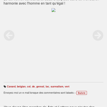
harmonie avec l'homme en tant qu'égal !
Canard
,
belgian
,
col
,
de
,
genval
,
lac
,
surrealism
,
vert
B
ali
Envoyez-moi un e-mail lorsque des commentaires sont laissés –
Suivre
s
e
s
:
Vous devez être membre de Arts et Lettres pour ajouter des