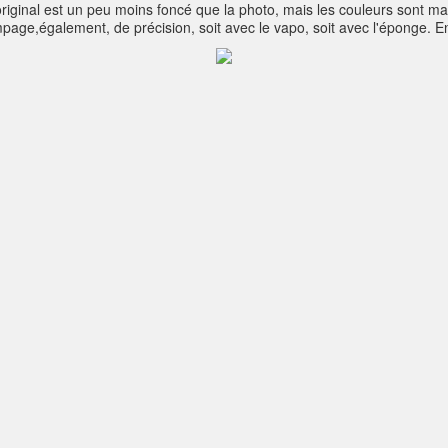
original est un peu moins foncé que la photo, mais les couleurs sont mal
e,également, de précision, soit avec le vapo, soit avec l'éponge. En c
. Les foncés par les aquarelles Mijello qui sont beaucoup plus denses