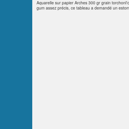
Aquarelle sur papier Arches 300 gr grain torchonl'
gum assez précis, ce tableau a demandé un estompag
dans mes "classiques" aquarelles Winsor et Newton