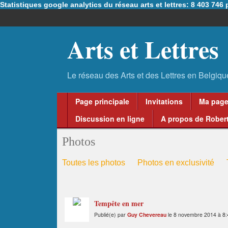
Statistiques google analytics du réseau arts et lettres: 8 403 74
Arts et Lettres
Page principale
Invitations
Ma pag
Discussion en ligne
A propos de Robert
Photos
Toutes les photos
Photos en exclusivité
Tempête en mer
Publié(e) par
Guy Chevereau
le 8 novembre 2014 à 8: