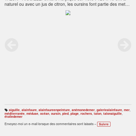
naturel ou avec un jus de citron, les oursins font partie des mets
très appréciés en méditerranée. Excellents pour la santé car ils
contiennent beaucoup de protéines et autres oligoéléments, ils
n'en demeurent pas moins piquants pour le baigneur qui
marcherait par malchance sur ses aiguilles. Sur la Côte Bleue la
pêche de cette châtaigne des mers est très réglementée du 1er
Novembre au 15 Avril.
aiguille
,
alainfaure
,
alainfaureenpeinture
,
anémonedemer
,
galeriealainfaure
,
mer
,
B
méditerranée
,
méduse
,
océan
,
oursin
,
pied
,
plage
,
rochers
,
talon
,
talonaiguille
,
ali
étoiledemer
s
e
Envoyez-moi un e-mail lorsque des commentaires sont laissés –
Suivre
s
: