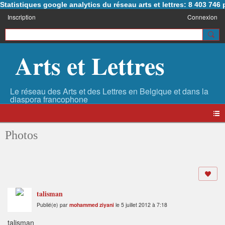
Statistiques google analytics du réseau arts et lettres: 8 403 74
Inscription
Connexion
Arts et Lettres
Photos
talisman
Publié(e) par
mohammed ziyani
le 5 juillet 2012 à 7:18
talisman