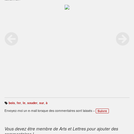
bois
,
fer
,
le
,
souder
,
sur
,
à
B
ali
Envoyez-moi un e-mail lorsque des commentaires sont laissés –
Suivre
s
e
s
:
Vous devez être membre de Arts et Lettres pour ajouter des
commentaires !