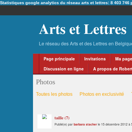
Statistiques google analytics du réseau arts et lettres: 8 403 74
Arts et Lettres
Page principale
Invitations
Ma pag
Discussion en ligne
A propos de Robert
Photos
Toutes les photos
Photos en exclusivité
taille (7)
Publié(e) par
barbara stacher
le 15 décembre 2012 à 