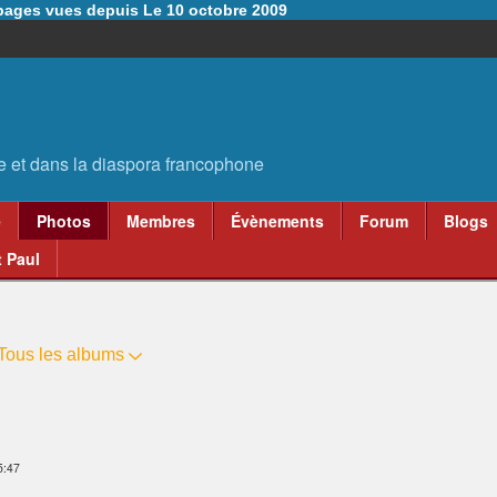
6 pages vues depuis Le 10 octobre 2009
e
Photos
Membres
Évènements
Forum
Blogs
 Paul
Tous les albums
5:47