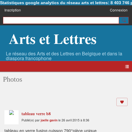
Statistiques google analytics du réseau arts et lettres: 8 403 74
Inscription
Connexion
Arts et Lettres
Photos
tableau verre b8
Publié(e) par
joelle gavin
le 26 avril 2015 à 8:36
tableau en verre fusing cuisson 790°pièce unique