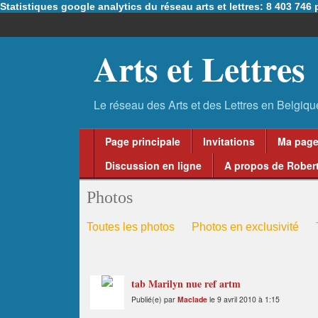
Statistiques google analytics du réseau arts et lettres: 8 403 74
Arts et Lettres
Page principale
Invitations
Ma pag
Discussion en ligne
A propos de Robert
Photos
Toutes les photos
Photos en exclusivité
tab Marilyn nue ref artm
Publié(e) par
Maclade
le 9 avril 2010 à 1:15