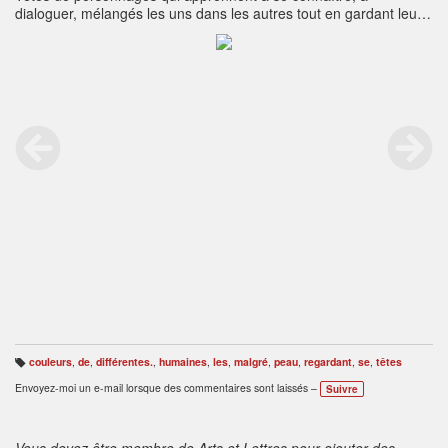
dialoguer, mélangés les uns dans les autres tout en gardant leur
spécificité. Les couleurs permettent de suivre ces échanges.
couleurs
,
de
,
différentes.
,
humaines
,
les
,
malgré
,
peau
,
regardant
,
se
,
têtes
B
ali
Envoyez-moi un e-mail lorsque des commentaires sont laissés –
Suivre
s
e
s
:
Vous devez être membre de Arts et Lettres pour ajouter des