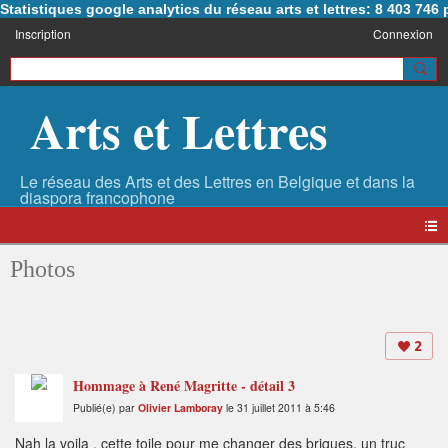
Statistiques google analytics du réseau arts et lettres: 8 403 74
Inscription
Connexion
Arts et Lettres
Photos
2
Hommage à René Magritte - détail 3
Publié(e) par
Olivier Lamboray
le 31 juillet 2011 à 5:46
Nah la voila , cette toile pour me changer des briques, un truc