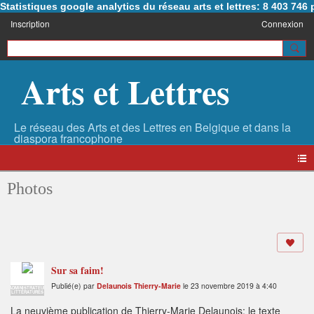
Statistiques google analytics du réseau arts et lettres: 8 403 74
Inscription
Connexion
Arts et Lettres
Photos
Sur sa faim!
Publié(e) par
Delaunois Thierry-Marie
le 23 novembre 2019 à 4:40
ADMINISTRATEUR
LITTÉRATURES
La neuvième publication de Thierry-Marie Delaunois: le texte