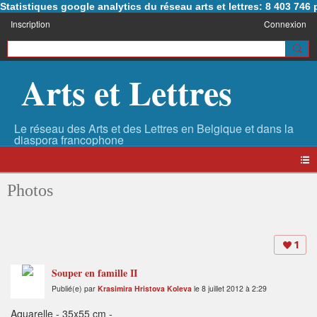
Statistiques google analytics du réseau arts et lettres: 8 403 74
Inscription
Connexion
Arts et Lettres
Photos
1
Souper en famille II
Publié(e) par
Krasimira Hristova Koleva
le 8 juillet 2012 à 2:29
Aquarelle - 35x55 cm -