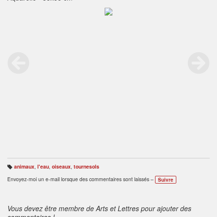
animaux
,
l'eau
,
oiseaux
,
tournesols
B
ali
Envoyez-moi un e-mail lorsque des commentaires sont laissés –
Suivre
s
e
s
:
Vous devez être membre de Arts et Lettres pour ajouter des
commentaires !