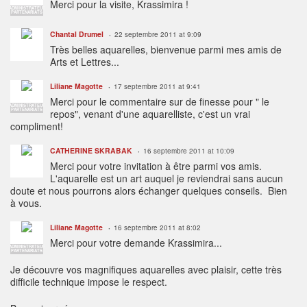
Merci pour la visite, Krassimira !
ADMINISTRATEUR
PARTENARIATS
Chantal Drumel
22 septembre 2011 at 9:09
Très belles aquarelles, bienvenue parmi mes amis de
Arts et Lettres...
Liliane Magotte
17 septembre 2011 at 9:41
Merci pour le commentaire sur de finesse pour " le
ADMINISTRATEUR
PARTENARIATS
repos", venant d'une aquarelliste, c'est un vrai
compliment!
CATHERINE SKRABAK
16 septembre 2011 at 10:09
Merci pour votre invitation à être parmi vos amis.
L'aquarelle est un art auquel je reviendrai sans aucun
doute et nous pourrons alors échanger quelques conseils. Bien
à vous.
Liliane Magotte
16 septembre 2011 at 8:02
Merci pour votre demande Krassimira...
ADMINISTRATEUR
PARTENARIATS
Je découvre vos magnifiques aquarelles avec plaisir, cette très
difficile technique impose le respect.