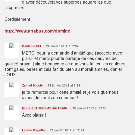
d'avoir découvert vos superbes aquarelles que
j'apprécie.
Cordialement
http://www.artabus.com/domine
Daniel JOUX
29 janvier 2012 at 2:54
MERCI pour la demande d'amitié que j'accepte avec
plaisir et merci pour le partage de ces oeuvres de
qualité!!bravo, j'aime beaucoup ce que vous faites, les couleurs
sont gaies, belles et cela fait du bien au moral! amitiés, daniel
JOUX
Zeimet Nicole
28 janvier 2012 at 9:28
je te remercie pour cette amitié et je vois que nous
avons des amis en commun !
Muriel BUTHIER-CHARTRAIN
28 janvier 2012 at 12:21
Avec plaisir !
Liliane Magotte
28 janvier 2012 at 12:14