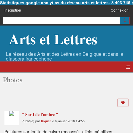
Statistiques google analytics du réseau arts et lettres: 8 403 74
Inscription
Connexion
Arts et Lettres
Photos
" Sorti de l'ombre "
Publié(e) par
Riquet
le 6 janvier 2016 à 4:55
Peintures sur feuille de cuivre repoussé , effets métallisés ,