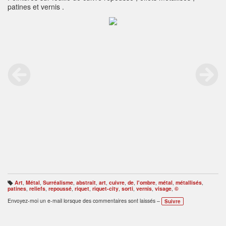
patines et vernis .
Art
,
Métal
,
Surréalisme
,
abstrait
,
art
,
cuivre
,
de
,
l'ombre
,
métal
,
métallisés
,
B
patines
,
reliefs
,
repoussé
,
riquet
,
riquet-city
,
sorti
,
vernis
,
visage
,
©
ali
s
Envoyez-moi un e-mail lorsque des commentaires sont laissés –
Suivre
e
s
: