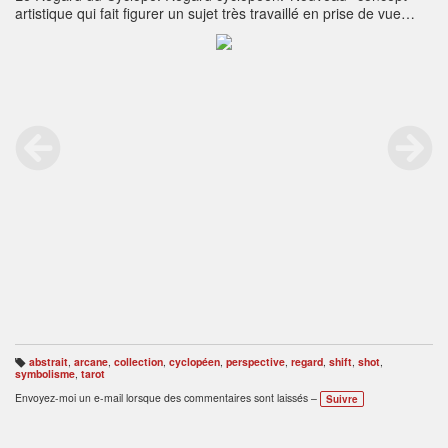
artistique qui fait figurer un sujet très travaillé en prise de vue
décalée, de nature à contraster les perspectives d’un
intérieur."Jugement“, collection "Les Arcanes Majeurs du Tarot",
réservée à des expositions culturelles, sans vente, depuis
1981.Indication: 'La Divine Référence est en sa Protection un
Soutien mutuel’.
abstrait
,
arcane
,
collection
,
cyclopéen
,
perspective
,
regard
,
shift
,
shot
,
B
symbolisme
,
tarot
ali
s
Envoyez-moi un e-mail lorsque des commentaires sont laissés –
Suivre
e
s
: