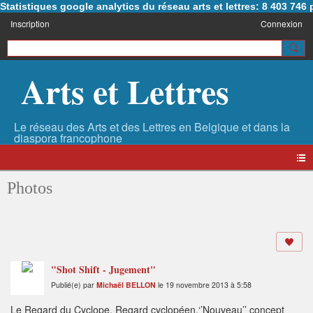
Statistiques google analytics du réseau arts et lettres: 8 403 74
Inscription
Connexion
Arts et Lettres
Photos
"Shot Shift - Jugement"
Publié(e) par
Michaël BELLON
le 19 novembre 2013 à 5:58
Le Regard du Cyclope. Regard cyclopéen.‘’Nouveau’’ concept