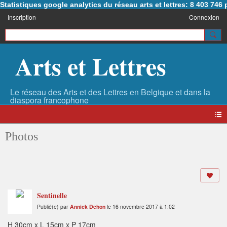
Statistiques google analytics du réseau arts et lettres: 8 403 74
Inscription
Connexion
Arts et Lettres
Photos
Sentinelle
Publié(e) par
Annick Dehon
le 16 novembre 2017 à 1:02
H 30cm x L 15cm x P 17cm