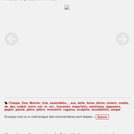
Chaque
,
Des
,
Mortier
,
Une
,
assemblés...
,
aux
,
belle
,
bruts
,
béton
,
ciment
,
coulés
,
B
de
,
des
,
enduit
,
entre
,
est
,
et
,
etc.
,
façonnés
,
imparfaits
,
matériaux
,
opposées.
,
ali
papier
,
patine
,
pièce
,
plâtre
,
rencontre
,
rugueux
,
sculptés
,
sensibilités
,
unique
s
e
Envoyez-moi un e-mail lorsque des commentaires sont laissés –
Suivre
s
: