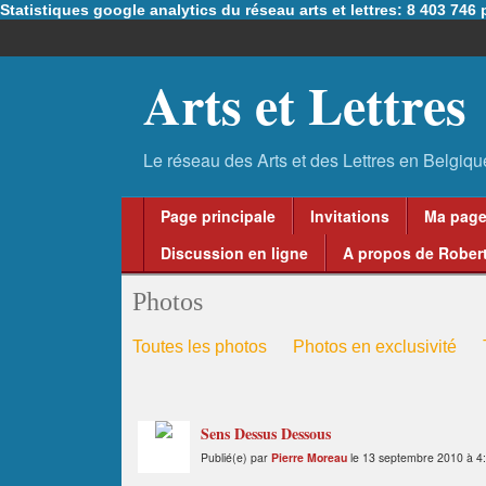
Statistiques google analytics du réseau arts et lettres: 8 403 74
Arts et Lettres
Page principale
Invitations
Ma pag
Discussion en ligne
A propos de Robert
Photos
Toutes les photos
Photos en exclusivité
Sens Dessus Dessous
Publié(e) par
Pierre Moreau
le 13 septembre 2010 à 4