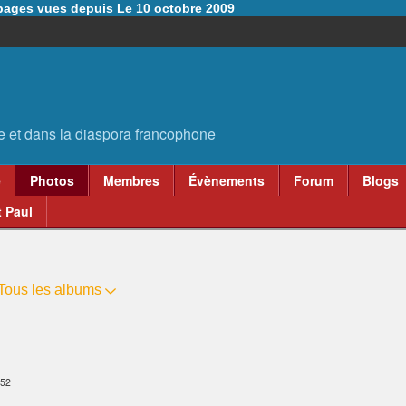
6 pages vues depuis Le 10 octobre 2009
e
Photos
Membres
Évènements
Forum
Blogs
 Paul
Tous les albums
:52