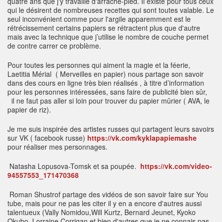
quatre ans que j'y travaille d'arrache-pied. Il existe pour tous ceux
qui le désirent de nombreuses recettes qui sont toutes valable. Le
seul inconvénient comme pour l'argile apparemment est le
rétrécissement certains papiers se rétractent plus que d'autre
mais avec la technique que j’utilise le nombre de couche permet
de contre carrer ce problème.
Pour toutes les personnes qui aiment la magie et la féerie,
Laetitia Mérial ( Merveilles en papier) nous partage son savoir
dans des cours en ligne très bien réalisés , à titre d’information
pour les personnes intéressées, sans faire de publicité bien sûr,
il ne faut pas aller si loin pour trouver du papier mûrier ( AVA, le
papier de riz).
Je me suis inspirée des artistes russes qui partagent leurs savoirs
sur VK ( facebook russe)
https://vk.com/kyklapapiemashe
pour réaliser mes personnages.
Natasha Lopusova-Tomsk et sa poupée.
https://vk.com/video-
94557553_171470368
Roman Shustrof partage des vidéos de son savoir faire sur You
tube, mais pour ne pas les citer il y en a encore d'autres aussi
talentueux (
Vally Nomidou,
Will Kurtz, Bernard Jeunet,
Kyoko
Okubo,
Lorraine Corrigan et bien d'autres que je ne connais pas