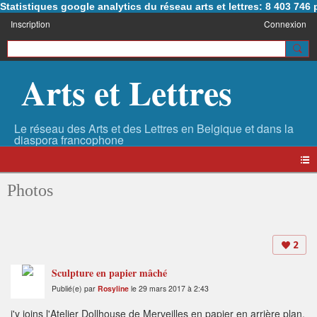
Statistiques google analytics du réseau arts et lettres: 8 403 74
Inscription
Connexion
Arts et Lettres
Photos
2
Sculpture en papier mâché
Publié(e) par
Rosyline
le 29 mars 2017 à 2:43
j'y joins l'Atelier Dollhouse de Merveilles en papier en arrière plan,