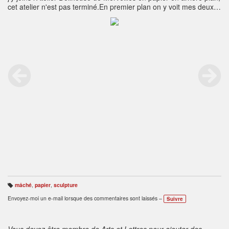
cet atelier n'est pas terminé.En premier plan on y voit mes deux
sculptures en papier mâché. Celle de gauche n'est pas finie.
mâché
,
papier
,
sculpture
B
ali
Envoyez-moi un e-mail lorsque des commentaires sont laissés –
Suivre
s
e
s
:
Vous devez être membre de Arts et Lettres pour ajouter des