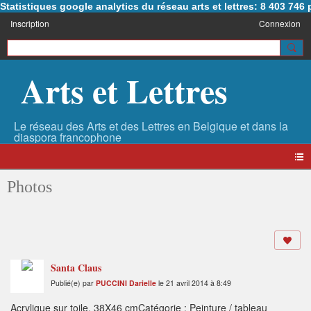
Statistiques google analytics du réseau arts et lettres: 8 403 74
Inscription
Connexion
Arts et Lettres
Photos
Santa Claus
Publié(e) par
PUCCINI Darielle
le 21 avril 2014 à 8:49
Acrylique sur toile, 38X46 cmCatégorie : Peinture / tableau