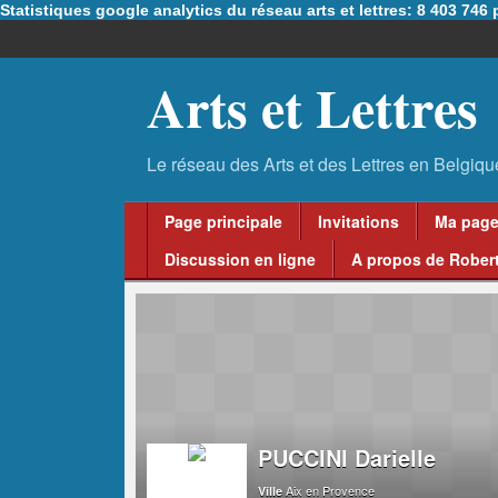
Statistiques google analytics du réseau arts et lettres: 8 403 74
Arts et Lettres
Page principale
Invitations
Ma pag
Discussion en ligne
A propos de Robert
PUCCINI Darielle
Aix en Provence
Ville