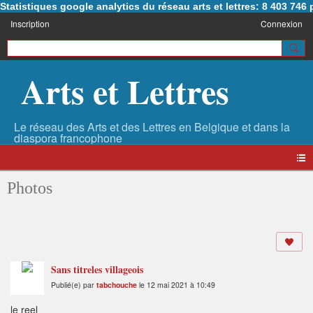
Statistiques google analytics du réseau arts et lettres: 8 403 74
Inscription
Connexion
Arts et Lettres
Photos
Sans titreles villageois
Publié(e) par
tabchouche
le 12 mai 2021 à 10:49
le reel