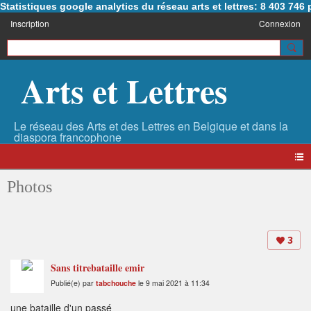
Statistiques google analytics du réseau arts et lettres: 8 403 74
Inscription
Connexion
Arts et Lettres
Photos
3
Sans titrebataille emir
Publié(e) par
tabchouche
le 9 mai 2021 à 11:34
une bataille d'un passé