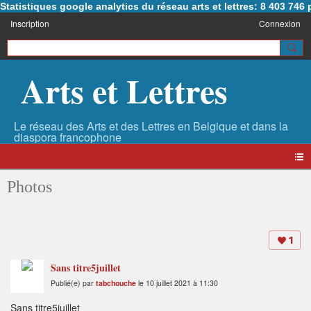
Statistiques google analytics du réseau arts et lettres: 8 403 74
Inscription
Connexion
Arts et Lettres
Photos
1
Sans titre5juillet
Publié(e) par
tabchouche
le 10 juillet 2021 à 11:30
Sans titre5juillet