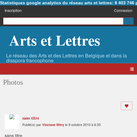
Statistiques google analytics du réseau arts et lettres: 8 403 74
Inscription
Connexion
Arts et Lettres
Photos
sans titre
Publié(e) par
Vinciane Wéry
le 9 octobre 2010 à 6:33
sans titre