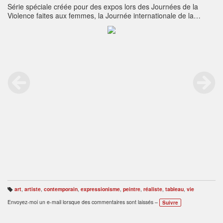
Série spéciale créée pour des expos lors des Journées de la
Violence faites aux femmes, la Journée internationale de la
femme et différentes plates-formes ou expositions concernant ce
sujet.
art
,
artiste
,
contemporain
,
expressionisme
,
peintre
,
réaliste
,
tableau
,
vie
B
ali
Envoyez-moi un e-mail lorsque des commentaires sont laissés –
Suivre
s
e
s
: