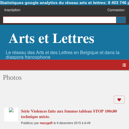
Statistiques google analytics du réseau arts et lettres: 8 403 74
Inscription
Connexion
Arts et Lettres
Photos
Série Violences faite aux femmes tableau STOP 100x80
technique mixte.
Publié(e) par
marygoR
le 9 décembre 2015 à 6:49