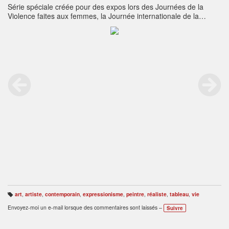
Série spéciale créée pour des expos lors des Journées de la
Violence faites aux femmes, la Journée internationale de la
femme et différentes plates-formes ou expositions concernant ce
sujet.
art
,
artiste
,
contemporain
,
expressionisme
,
peintre
,
réaliste
,
tableau
,
vie
B
ali
Envoyez-moi un e-mail lorsque des commentaires sont laissés –
Suivre
s
e
s
: