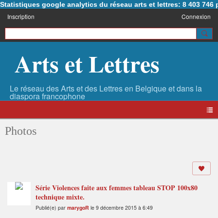
Statistiques google analytics du réseau arts et lettres: 8 403 74
Inscription
Connexion
Arts et Lettres
Photos
Série Violences faite aux femmes tableau STOP 100x80
technique mixte.
Publié(e) par
marygoR
le 9 décembre 2015 à 6:49