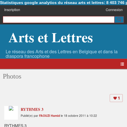
Statistiques google analytics du réseau arts et lettres: 8 403 74
Inscription
Connexion
Arts et Lettres
Photos
1
RYTHMES 3
Publié(e) par
FAOUZI Hamid
le 18 octobre 2011 à 10:22
RYTHMES 3