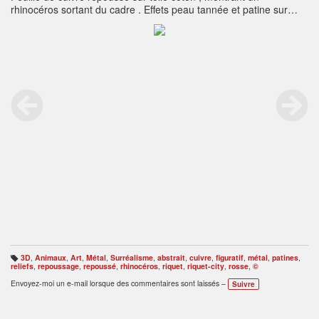
rhinocéros sortant du cadre . Effets peau tannée et patine sur
fond , vernis .
3D
,
Animaux
,
Art
,
Métal
,
Surréalisme
,
abstrait
,
cuivre
,
figuratif
,
métal
,
patines
,
B
reliefs
,
repoussage
,
repoussé
,
rhinocéros
,
riquet
,
riquet-city
,
rosse
,
©
ali
s
Envoyez-moi un e-mail lorsque des commentaires sont laissés –
Suivre
e
s
: