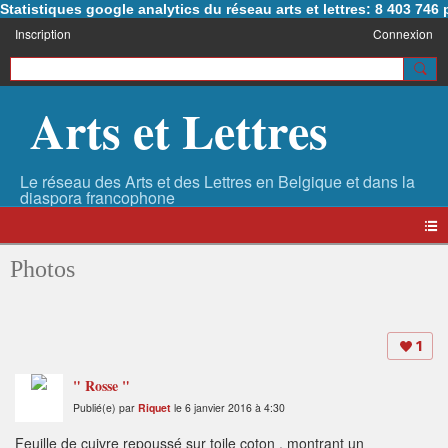
Statistiques google analytics du réseau arts et lettres: 8 403 74
Inscription
Connexion
Arts et Lettres
Photos
1
" Rosse "
Publié(e) par
Riquet
le 6 janvier 2016 à 4:30
Feuille de cuivre repoussé sur toile coton , montrant un