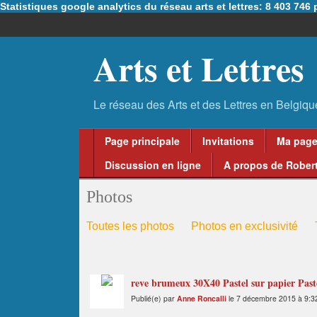
Statistiques google analytics du réseau arts et lettres: 8 403 74
Arts et Lettres
Page principale
Invitations
Ma pag
Discussion en ligne
A propos de Robert
Photos
Toutes les photos
Photos en exclusivité
reve brumeux 30X40 Pastel sur papier Past
Publié(e) par
Anne Roncalli
le 7 décembre 2015 à 9:3