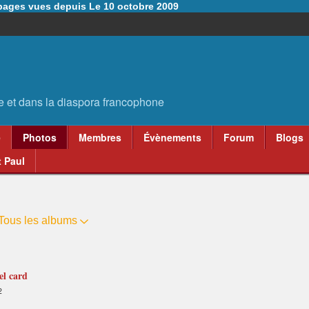
6 pages vues depuis Le 10 octobre 2009
e
Photos
Membres
Évènements
Forum
Blogs
 Paul
Tous les albums
el card
2